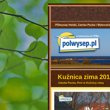
Półwysep Helski, Zatoka Pucka i Wybrzeż
Kuźnica zima 201
Zatoka Pucka, Port w Kuźnicy zimą