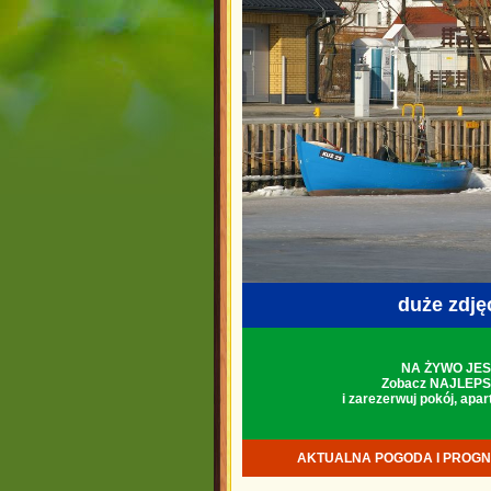
duże zdjęci
NA ŻYWO JES
Zobacz NAJLEPS
i zarezerwuj pokój, apa
AKTUALNA POGODA I PROGN