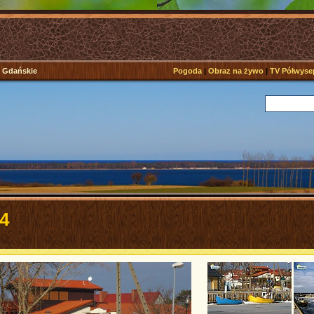
e Gdańskie
Pogoda
|
Obraz na żywo
|
TV Półwyse
4