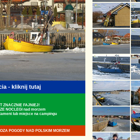
a - kliknij tutaj
T ZNACZNIE FAJNIEJ!
ZE NOCLEGI nad morzem
rtament lub miejsce na campingu
OZA POGODY NAD POLSKIM MORZEM