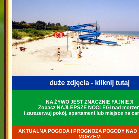
duże zdjęcia - kliknij tutaj
NA ŻYWO JEST ZNACZNIE FAJNIEJ!
Zobacz NAJLEPSZE NOCLEGI nad morze
i zarezerwuj pokój, apartament lub miejsce na c
AKTUALNA POGODA I PROGNOZA POGODY NAD 
MORZEM