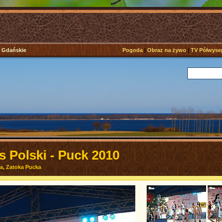
e Gdańskie
Pogoda
|
Obraz na żywo
|
TV Półwyse
 Polski - Puck 2010
ża, Zatoka Pucka