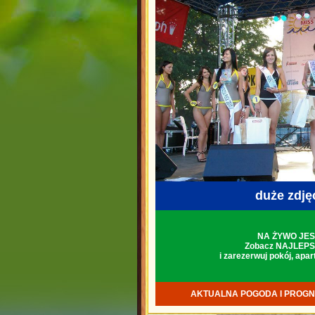
duże zdjęci
NA ŻYWO JES
Zobacz NAJLEPS
i zarezerwuj pokój, apa
AKTUALNA POGODA I PROGN