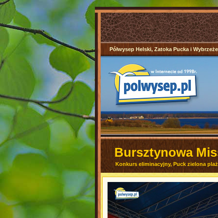
Półwysep Helski, Zatoka Pucka i Wybrzeż
Bursztynowa Miss
Konkurs eliminacyjny, Puck zielona pla