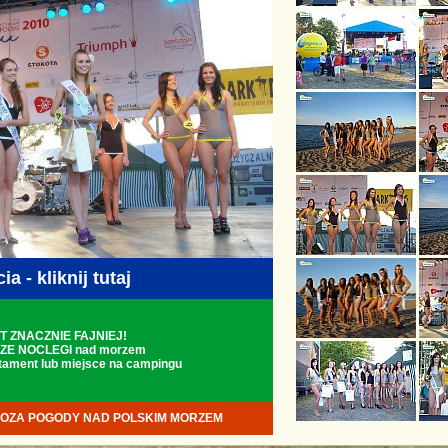
a - kliknij tutaj
T ZNACZNIE FAJNIEJ!
ZE NOCLEGI nad morzem
rtament lub miejsce na campingu
OZA POGODY NAD POLSKIM MORZEM