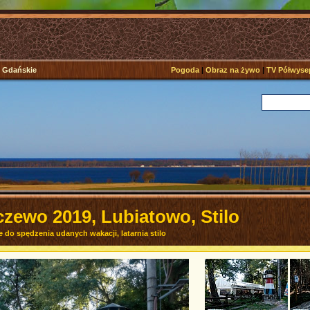
e Gdańskie
Pogoda
|
Obraz na żywo
|
TV Półwyse
ewo 2019, Lubiatowo, Stilo
o spędzenia udanych wakacji, latarnia stilo