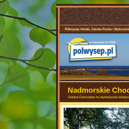
Półwysep Helski, Zatoka Pucka i Wybrzeż
Nadmorskie Chocz
Gmina Choczewo to wymarzone miejsce d