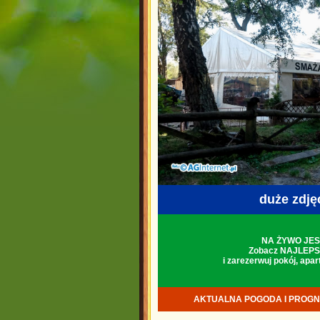
duże zdjęci
NA ŻYWO JES
Zobacz NAJLEPS
i zarezerwuj pokój, apa
AKTUALNA POGODA I PROGN