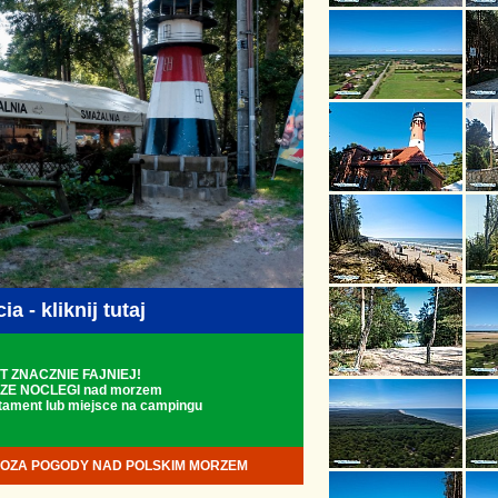
a - kliknij tutaj
T ZNACZNIE FAJNIEJ!
ZE NOCLEGI nad morzem
rtament lub miejsce na campingu
OZA POGODY NAD POLSKIM MORZEM