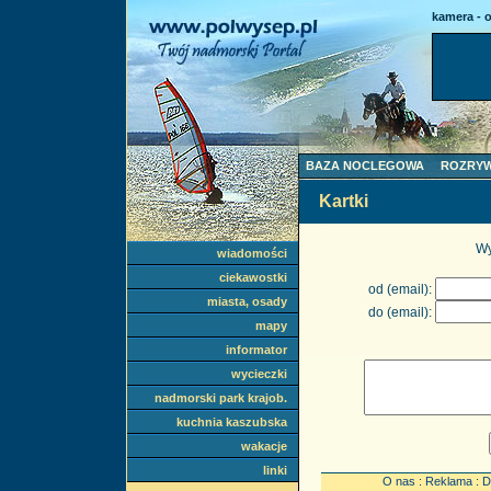
kamera - 
BAZA NOCLEGOWA
ROZRY
Kartki
Wy
wiadomości
ciekawostki
od (email):
miasta, osady
do (email):
mapy
informator
wycieczki
nadmorski park krajob.
kuchnia kaszubska
wakacje
linki
O nas
:
Reklama
:
D