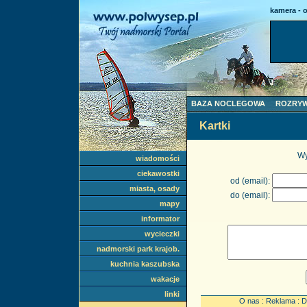
kamera - 
BAZA NOCLEGOWA
ROZRY
Kartki
Wy
wiadomości
ciekawostki
od (email):
miasta, osady
do (email):
mapy
informator
wycieczki
nadmorski park krajob.
kuchnia kaszubska
wakacje
linki
O nas
:
Reklama
:
D