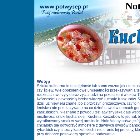
Wstęp
Sztuka kulinarna to umiejętność tak samo ważna jak rzemiosł
czy śpiew. Wielopokoleniowe umiejętności przekazywania te
rodzinach tworzyły obraz życia ludzi na przestrzeni wieków. 
twórczości z pewnością trzeba włączyć kuchnię Kaszubów. 
dziś już niewielu znane, bo z przyczyn prozaicznych, czy to n
lenistwa nie przekazywane na co dzień nawet w domach go
kaszubskich. Nieznane z powodu też łatwizny jaką daje wsp
możliwość sztuki kucharskiej. Kuchnia Kaszubów to jednak 
wyrafinowany smak w swej prostocie. Należałoby poświęcić je
chciałoby się odtworzyć atmosferę z dawnych dworów pańsk
rybackich czy checzy kaszubskich i nie uronić tej prostoty, kt
przy doborze potraw czy sposobie podawania.