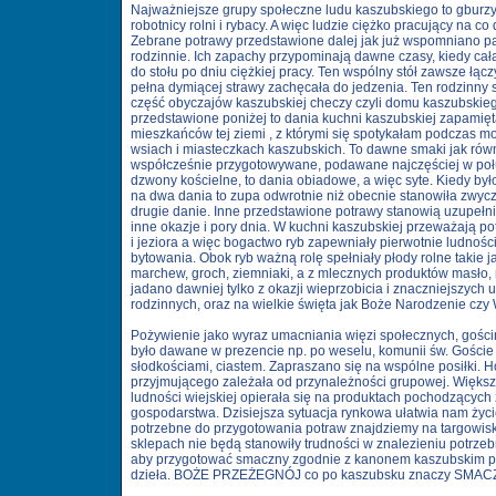
Najważniejsze grupy społeczne ludu kaszubskiego to gburzy
robotnicy rolni i rybacy. A więc ludzie ciężko pracujący na co 
Zebrane potrawy przedstawione dalej jak już wspomniano p
rodzinnie. Ich zapachy przypominają dawne czasy, kiedy cał
do stołu po dniu ciężkiej pracy. Ten wspólny stół zawsze łąc
pełna dymiącej strawy zachęcała do jedzenia. Ten rodzinny stó
część obyczajów kaszubskiej checzy czyli domu kaszubskiego
przedstawione poniżej to dania kuchni kaszubskiej zapamię
mieszkańców tej ziemi , z którymi się spotykałam podczas 
wsiach i miasteczkach kaszubskich. To dawne smaki jak równi
współcześnie przygotowywane, podawane najczęściej w połu
dzwony kościelne, to dania obiadowe, a więc syte. Kiedy był
na dwa dania to zupa odwrotnie niż obecnie stanowiła zwy
drugie danie. Inne przedstawione potrawy stanowią uzupełn
inne okazje i pory dnia. W kuchni kaszubskiej przeważają p
i jeziora a więc bogactwo ryb zapewniały pierwotnie ludnoś
bytowania. Obok ryb ważną rolę spełniały płody rolne takie j
marchew, groch, ziemniaki, a z mlecznych produktów masło,
jadano dawniej tylko z okazji wieprzobicia i znaczniejszych 
rodzinnych, oraz na wielkie święta jak Boże Narodzenie czy
Pożywienie jako wyraz umacniania więzi społecznych, gości
było dawane w prezencie np. po weselu, komunii św. Goście
słodkościami, ciastem. Zapraszano się na wspólne posiłki. 
przyjmującego zależała od przynależności grupowej. Więks
ludności wiejskiej opierała się na produktach pochodzących
gospodarstwa. Dzisiejsza sytuacja rynkowa ułatwia nam życi
potrzebne do przygotowania potraw znajdziemy na targowis
sklepach nie będą stanowiły trudności w znalezieniu potrzeb
aby przygotować smaczny zgodnie z kanonem kaszubskim po
dzieła. BOŻE PRZEŻEGNÓJ co po kaszubsku znaczy SMAC