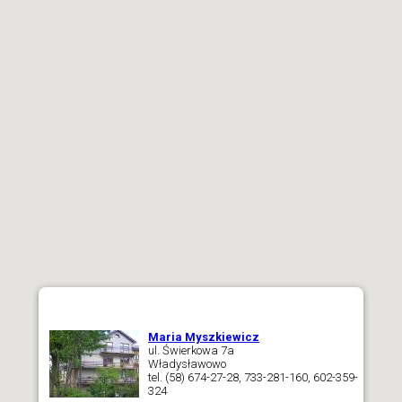
Maria Myszkiewicz
ul. Świerkowa 7a
Władysławowo
tel. (58) 674-27-28, 733-281-160, 602-359-
324