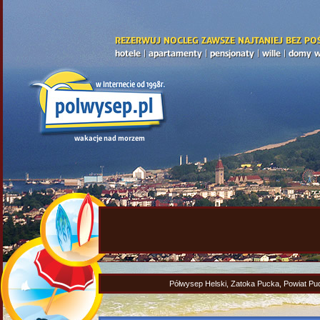
REZERWUJ NOCLEG ZAWSZE NAJTANIEJ BEZ PO
hotele
|
apartamenty
|
pensjonaty
|
wille
|
domy w
wakacje nad morzem
Półwysep Helski, Zatoka Pucka, Powiat Pu