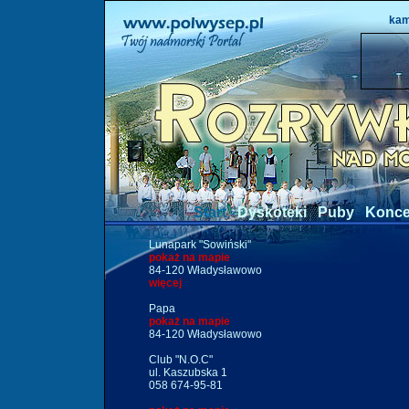
kam
Start
Dyskoteki
Puby
Konce
Lunapark "Sowiński"
pokaż na mapie
84-120 Władysławowo
więcej
Papa
pokaż na mapie
84-120 Władysławowo
Club "N.O.C"
ul. Kaszubska 1
058 674-95-81