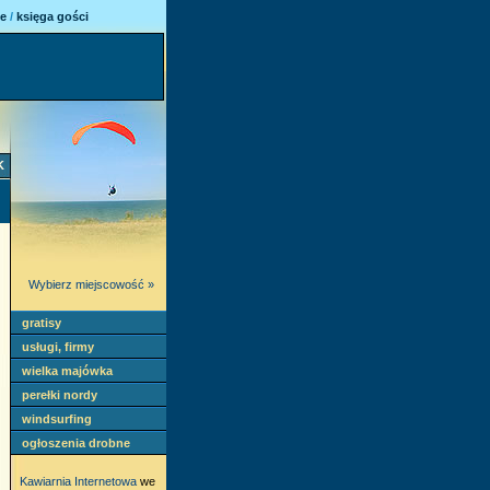
ie
/
księga gości
K
Wybierz miejscowość »
gratisy
usługi, firmy
wielka majówka
perełki nordy
windsurfing
ogłoszenia drobne
Kawiarnia Internetowa
we