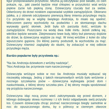
figur przepowiadano przyszłość. Można ją odczytywać pod światło, co cień
pokaże, np., jaki zawód będzie miał chłopiec w przyszłości wiat wróży
piękne życie lub piękną żonę. Dziewczyny rzucały but za siebie.
Odwrócony do drzwi noskiem zapowiadał szybkie zamążpójście. Obierano
jabłka, a z obierek odczytywano pierwszą literę imienia przyszłego męża.
Co przyśniło się w wigilię świętego Andrzeja, to miało się spełnić.
Wieczorem panny wychodziły na podwórko i ze słomianego dachu
wyrywały garść słomek. Jeśli była ich parzysta ilość, wróżyło to
zamążpójście. Puszczano na wodę dwa listki mirtu. Jeżeli zetkną się,
wkrótce będzie wesele. Zdejmowano lewe buty, który but pierwszy dojdzie
do drzwi, ta dziewczyna wyjdzie za mąż. W innej wróżbie z kolei do izby
wpuszczano gąsiora. Do której panny podszedł, ta wychodziła za mąż.
Dziewczyny również zaglądały do studni, by zobaczyć w niej odbicie
przyszłego męża.
Bardzo popularne były przysłowia np.:
"Na św. Andrzeja dziewkom z wróżby nadzieja",
"Noc Andrzeja św. przyniesie nam narzeczonego".
Dziewczęta wróżące sobie w noc św. Andrzeja musiały wykazać się
niezwykłą odwagą. Jedną z takich niesamowitych wróżb było wróżenie z
nocnego szczekania psów – dziewczyna wybiegała przed dom i
nasłuchiwała, z której strony szczeka pies. Z tej strony mogła spodziewać
się przyjścia narzeczonego.
Dziewczyna idąc nocą przez wieś zatrzymywała się przed domem, z
którego dobiegały słowa rozmowy i z ich treści odgadywała swój przyszły
los. Czasem dziewczęta chcąc poznać narzeczonego biegły samotnie w
noc do opuszczonego domu, by o północy w ciemnym otworze