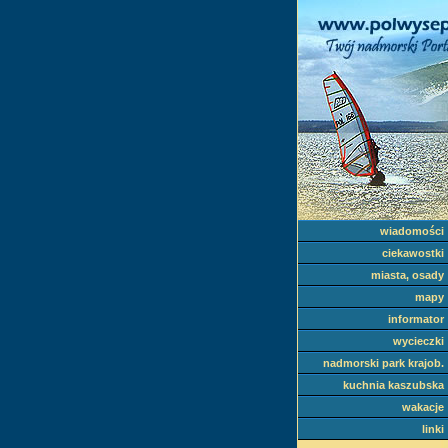
wiadomości
ciekawostki
miasta, osady
mapy
informator
wycieczki
nadmorski park krajob.
kuchnia kaszubska
wakacje
linki