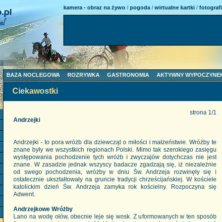
kamera - obraz na żywo
/
pogoda
/
wirtualne kartki
/
fotograf
BAZA NOCLEGOWA
ROZRYWKA
GASTRONOMIA
AKTYWNY WYPOCZYNE
Ciekawostki
strona 1/1
Andrzejki
Andrzejki - to pora wróżb dla dziewcząt o miłości i małżeństwie. Wróżby te
znane były we wszystkich regionach Polski. Mimo tak szerokiego zasięgu
występowania pochodzenie tych wróżb i zwyczajów dotychczas nie jest
znane. W zasadzie jednak wszyscy badacze zgadzają się, iż niezależnie
od swego pochodzenia, wróżby w dniu Św. Andrzeja rozwinęły się i
ostatecznie ukształtowały na gruncie tradycji chrześcijańskiej. W kościele
katolickim dzień Św. Andrzeja zamyka rok kościelny. Rozpoczyna się
Adwent.
Andrzejkowe Wróżby
Lano na wodę ołów, obecnie leje się wosk. Z uformowanych w ten sposób