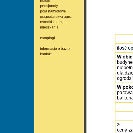
hotele
pensjonaty
pola namiotowe
gospodarstwa agro.
ośrodki kolonijne
mieszkania
campingi
ilość op
informacje o bazie
kontakt
W obie
budynek
niepełn
dla dzi
ogrodzi
W poko
parawan
balkona
zł
cena z