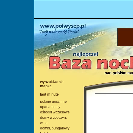
wyszukiwanie
mapka
last minute
pokoje gościnne
apartamenty
ośrodki wczasowe
domy wypoczyn.
wille
domki, bungalowy