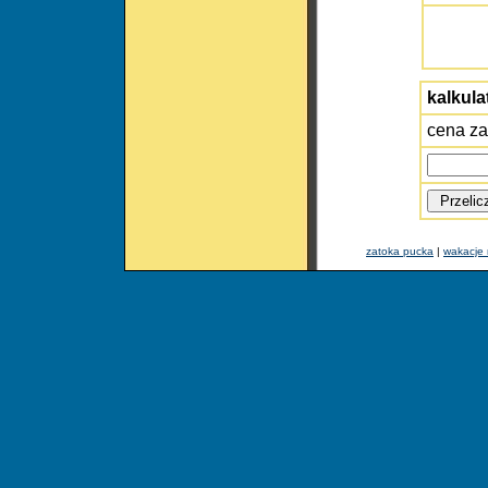
kalkula
cena za
zatoka pucka
|
wakacje