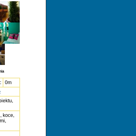
nia
:
0m
e
biektu,
, koce,
mi,