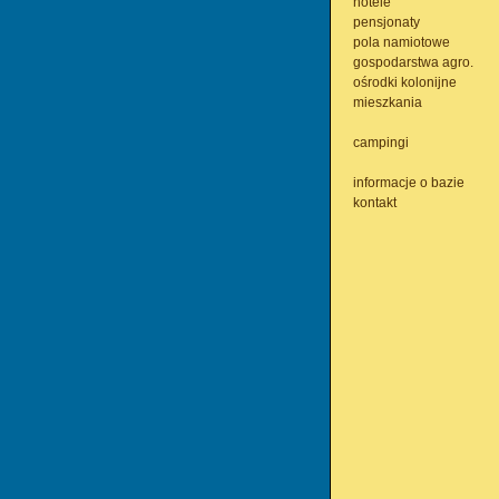
hotele
pensjonaty
pola namiotowe
gospodarstwa agro.
ośrodki kolonijne
mieszkania
campingi
informacje o bazie
kontakt