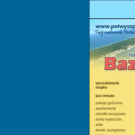
wyszukiwanie
mapka
last minute
pokoje gościnne
apartamenty
ośrodki wczasowe
domy wypoczyn.
wille
domki, bungalowy