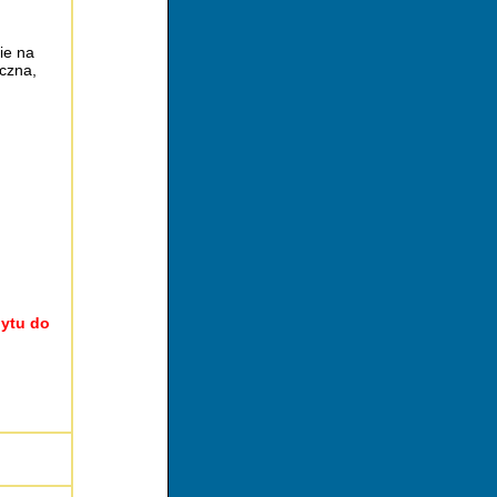
ie na
czna,
bytu do