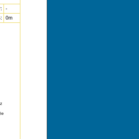
:
-
:
0m
z
że