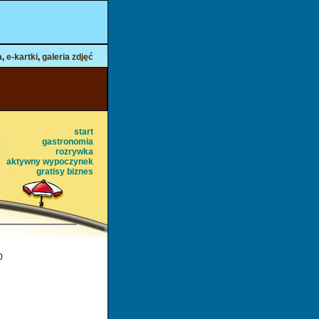
a
,
e-kartki
,
galeria zdjęć
start
gastronomia
rozrywka
aktywny wypoczynek
gratisy
biznes
0