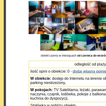
obiekt czynny w miesiącach
od czerwca do wrześ
odległość od plaży
ilość opini o obiekcie: 0 -
dodaj własną opini
W obiekcie:
dostęp do Internetu na terenie o
parking niestrzeżony,
W pokojach:
TV Satelitarna, leżaki, parawan
naczynia, czajnik, lodówka, pokoje z balkona
kuchnia do dyspozycji,
Stołówka w pobliżu obiektu