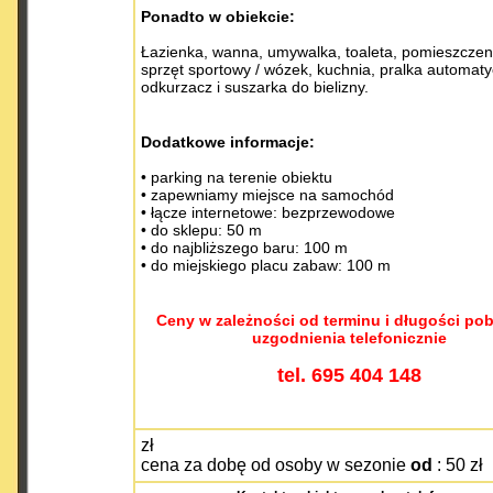
Ponadto w obiekcie:
Łazienka, wanna, umywalka, toaleta, p
omieszczen
sprzęt sportowy / wózek, kuchnia, pralka automaty
odkurzacz i suszarka do bielizny.
Dodatkowe informacje:
• parking na terenie obiektu
• zapewniamy miejsce na samochód
• łącze internetowe: bezprzewodowe
• do sklepu: 50 m
• do najbliższego baru: 100 m
• do miejskiego placu zabaw: 100 m
​Ceny w zależności od terminu i długości po
uzgodnienia telefonicznie
tel. 695 404 148
zł
cena za dobę od osoby w sezonie
od
: 50 zł