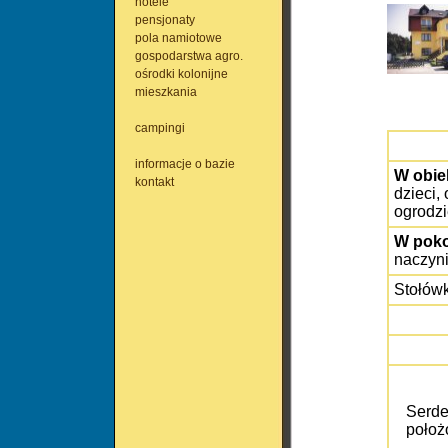
hotele
pensjonaty
pola namiotowe
gospodarstwa agro.
ośrodki kolonijne
mieszkania
campingi
informacje o bazie
W obie
kontakt
dzieci,
ogrodzi
W poko
naczyni
Stołówk
Serde
położ