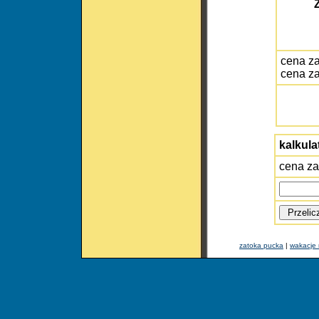
cena z
cena z
kalkula
cena za
zatoka pucka
|
wakacje