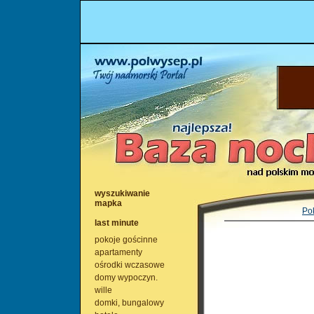
wyszukiwanie
mapka
Po
last minute
pokoje gościnne
apartamenty
ośrodki wczasowe
domy wypoczyn.
wille
domki, bungalowy