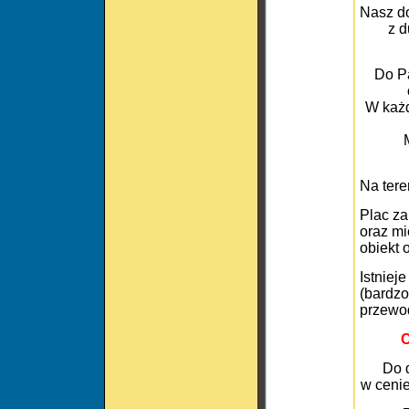
Nasz do
z d
Do Pa
W każd
Na tere
Plac zab
oraz mie
obiekt 
Istniej
(bardzo
przewo
C
Do 
w cenie