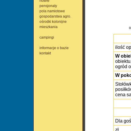
hotele
pensjonaty
pola namiotowe
gospodarstwa agro.
ośrodki kolonijne
mieszkania
o
campingi
ilość op
informacje o bazie
kontakt
W obie
obiektu
ogród o
W poko
Stołówk
posiłkó
cena sa
Dla goś
zł