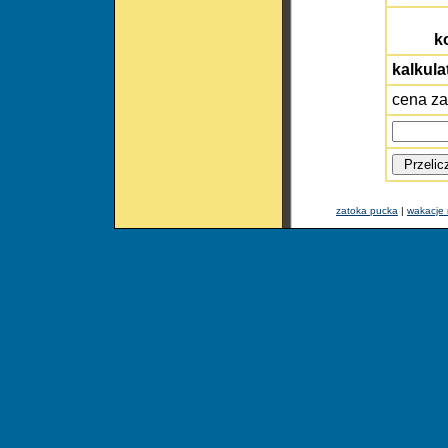
k
kalkula
cena za
zatoka pucka
|
wakacje