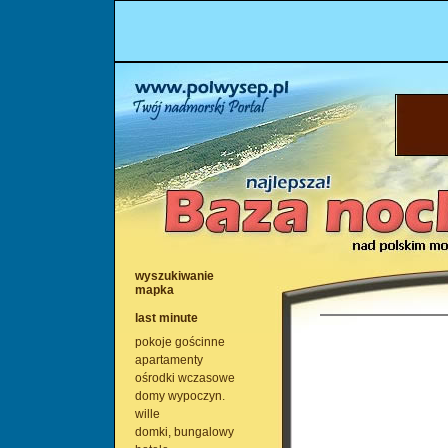
wyszukiwanie
mapka
last minute
pokoje gościnne
apartamenty
ośrodki wczasowe
domy wypoczyn.
wille
domki, bungalowy