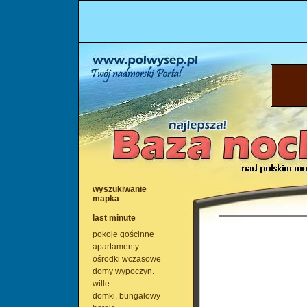
wyszukiwanie
mapka
last minute
pokoje gościnne
apartamenty
ośrodki wczasowe
domy wypoczyn.
wille
domki, bungalowy