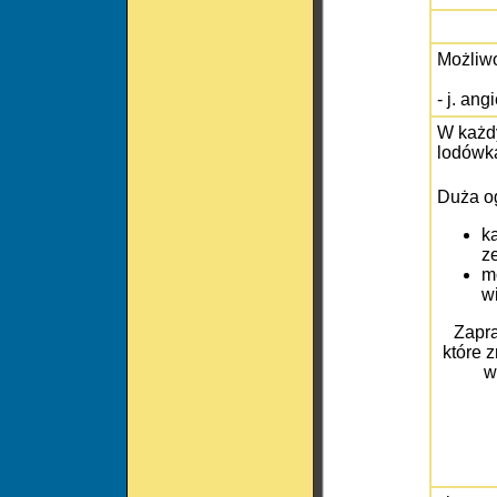
Możliwo
- j. ang
W każdy
lodówką
Duża o
k
ze
m
w
Zapr
które 
w