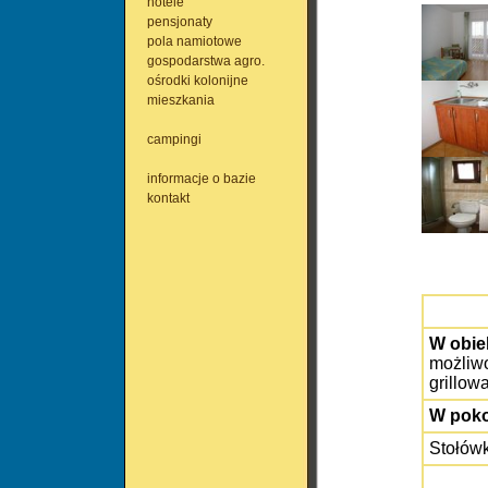
hotele
pensjonaty
pola namiotowe
gospodarstwa agro.
ośrodki kolonijne
mieszkania
campingi
informacje o bazie
kontakt
W obie
możliwo
grillow
W poko
Stołówk