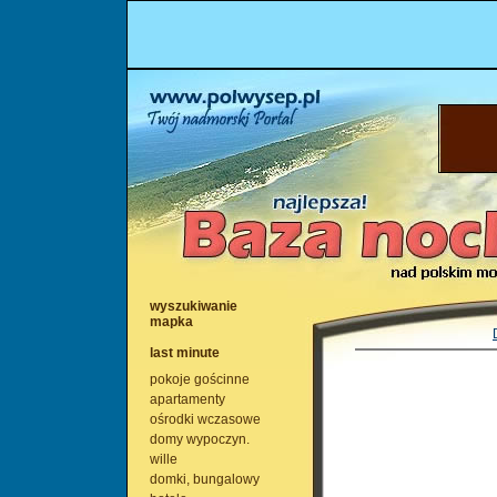
wyszukiwanie
mapka
last minute
pokoje gościnne
apartamenty
ośrodki wczasowe
domy wypoczyn.
wille
domki, bungalowy