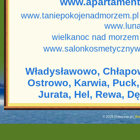
www.apartament
www.taniepokojenadmorzem.pl
www.luna
wielkanoc nad morzem
www.salonkosmetycznyw
Władysławowo,
Chłapo
Ostrowo,
Karwia,
Puck,
Jurata,
Hel,
Rewa,
Dę
© 2026 Polwysep.pl |
Ko